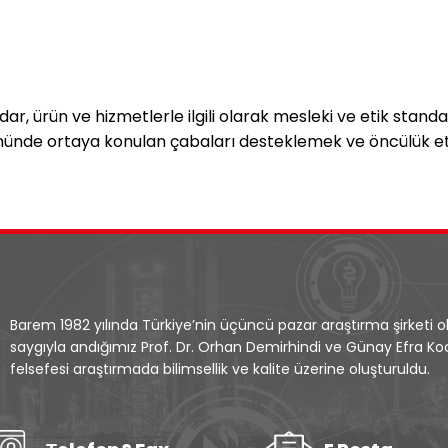
adar, ürün ve hizmetlerle ilgili olarak mesleki ve etik st
yönünde ortaya konulan çabaları desteklemek ve öncülük e
Barem 1982 yılında Türkiye’nin üçüncü pazar araştırma şirketi 
saygıyla andığımız Prof. Dr. Orhan Demirhindi ve Günay Efra Koca
felsefesi araştırmada bilimsellik ve kalite üzerine oluşturuldu.