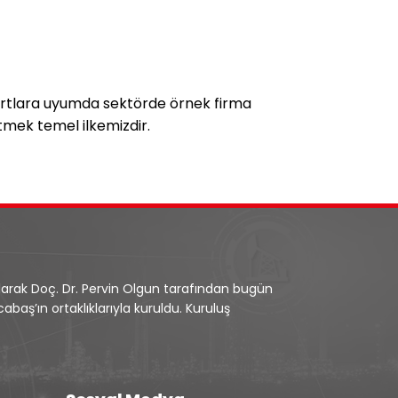
andartlara uyumda sektörde örnek firma
tmek temel ilkemizdir.
olarak Doç. Dr. Pervin Olgun tarafından bugün
baş’ın ortaklıklarıyla kuruldu. Kuruluş