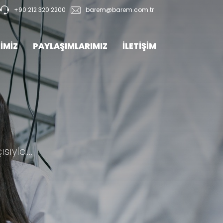
+90 212 320 2200
barem@barem.com.tr
İMİZ
PAYLAŞIMLARIMIZ
İLETİŞİM
sıyla...