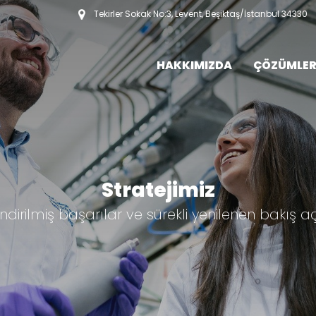
Tekirler Sokak No:3, Levent, Beşiktaş/İstanbul 34330
HAKKIMIZDA
ÇÖZÜMLER
Stratejimiz
dirilmiş başarılar ve sürekli yenilenen bakış açı