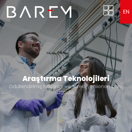
EN
Araştırma Teknolojileri
Ödüllendirilmiş başarılar ve sürekli yenilenen bakış
açısıyla...