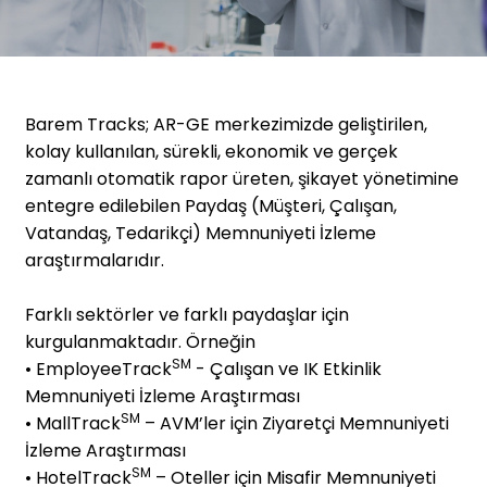
Barem Tracks; AR-GE merkezimizde geliştirilen,
kolay kullanılan, sürekli, ekonomik ve gerçek
zamanlı otomatik rapor üreten, şikayet yönetimine
entegre edilebilen Paydaş (Müşteri, Çalışan,
Vatandaş, Tedarikçi) Memnuniyeti İzleme
araştırmalarıdır.
Farklı sektörler ve farklı paydaşlar için
kurgulanmaktadır. Örneğin
SM
• EmployeeTrack
-
Çalışan ve IK Etkinlik
Memnuniyeti İzleme Araştırması
SM
• MallTrack
–
AVM’ler için Ziyaretçi Memnuniyeti
İzleme Araştırması
SM
• HotelTrack
–
Oteller için Misafir Memnuniyeti