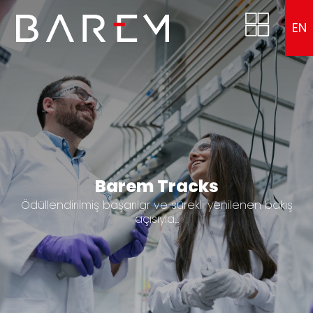
EN
Barem Tracks
Ödüllendirilmiş başarılar ve sürekli yenilenen bakış
açısıyla...