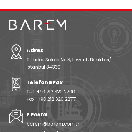
Аdres
Tekirler Sokak No:3, Levent, Beşiktaş/
İstanbul 34330
Тelefon&Fax
Tel : +90 212 320 2200
Fax : +90 212 320 2277
E Posta
barem@barem.com.tr