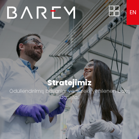
EN
Stratejimiz
Ödüllendirilmiş başarılar ve sürekli yenilenen bakış
açısıyla...